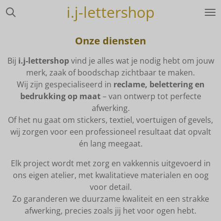
i.j-lettershop
Ga
direct
naar
Onze diensten
de
hoofdinhoud
Bij
i.j-lettershop
vind je alles wat je nodig hebt om jouw
merk, zaak of boodschap zichtbaar te maken.
Wij zijn gespecialiseerd in
reclame, belettering en
bedrukking op maat
– van ontwerp tot perfecte
afwerking.
Of het nu gaat om stickers, textiel, voertuigen of gevels,
wij zorgen voor een professioneel resultaat dat opvalt
én lang meegaat.
Elk project wordt met zorg en vakkennis uitgevoerd in
ons eigen atelier, met kwalitatieve materialen en oog
voor detail.
Zo garanderen we duurzame kwaliteit en een strakke
afwerking, precies zoals jij het voor ogen hebt.