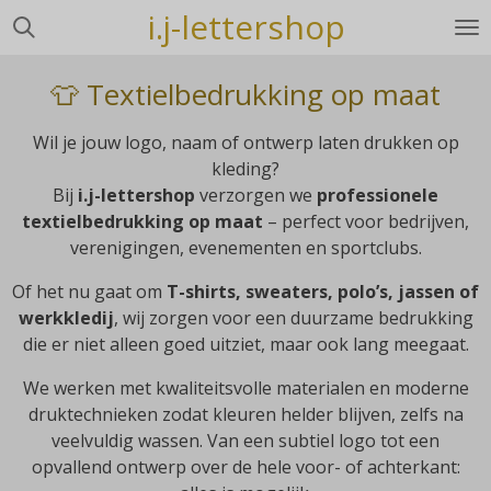
i.j-lettershop
Ga
direct
naar
👕 Textielbedrukking op maat
de
hoofdinhoud
Wil je jouw logo, naam of ontwerp laten drukken op
kleding?
Bij
i.j-lettershop
verzorgen we
professionele
textielbedrukking op maat
– perfect voor bedrijven,
verenigingen, evenementen en sportclubs.
Of het nu gaat om
T-shirts, sweaters, polo’s, jassen of
werkkledij
, wij zorgen voor een duurzame bedrukking
die er niet alleen goed uitziet, maar ook lang meegaat.
We werken met kwaliteitsvolle materialen en moderne
druktechnieken zodat kleuren helder blijven, zelfs na
veelvuldig wassen. Van een subtiel logo tot een
opvallend ontwerp over de hele voor- of achterkant: