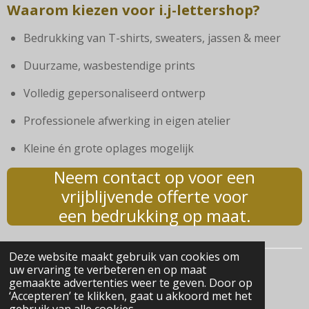
Waarom kiezen voor i.j-lettershop?
Bedrukking van T-shirts, sweaters, jassen & meer
Duurzame, wasbestendige prints
Volledig gepersonaliseerd ontwerp
Professionele afwerking in eigen atelier
Kleine én grote oplages mogelijk
Neem contact op voor een
vrijblijvende offerte voor
een bedrukking op maat.
Deze website maakt gebruik van cookies om
uw ervaring te verbeteren en op maat
© 2025 - 2026 i.j-lettershop
gemaakte advertenties weer te geven. Door op
Powered by
JouwWeb
‘Accepteren’ te klikken, gaat u akkoord met het